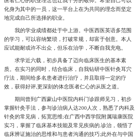
医者仁心的职业理念也让我十分的敬仰。希望自己可以
化身为其中的一员，这一平台上在为共同的理念而坚定
地完成自己所选择的职业。
我的学业成绩都处于中上游。中医西医英语多范围
的学习，可以容纳繁琐，打破常规，却富于创意。本人
应试能耐或许不出众，但乐在治学，不断自我充电。
求学近六载，初步具备了迈向临床医生的基本素
质。在实习的同时，结合临床，自我钻研中医针灸耳穴
疗法，期间给多名患者进行治疗，并且取得一定的疗
效，获得好评,更深刻的体念医者仁心的从医之道。
期间曾到广西蒙山中医院内科门诊跟师见习，初步
掌握针灸手法，参与诊治病人达200人次，熟悉了内科及
针灸的常见病，拓宽思维;在广西中西学院附属瑞康医院
实习，掌握了临床基本技能及常见疾病的.诊治，领悟了
临床辨证施治的思维和与患者沟通的技巧;此外在与中国