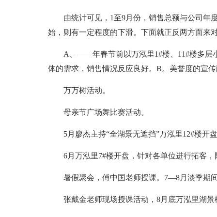
由统计可见，1至9月份，销售总额与公司年
始，则有一定程度的下滑。下面就正反两方面来对
A、——年春节前以万泓里1#楼、11#楼多
体的需求，销售情况反应良好。B。美誉度的宣
万万树活动。
母亲节广场舞比赛活动。
5月廖杰主持“全湖景无遮挡”万泓里12#楼开
6月万泓里7#楼开盘，针对各单位进行拓客
暑假聚会，傅中国老师授课。7—8月淡季期间，
张戴金老师现场授课活动，8月底万泓里湖景