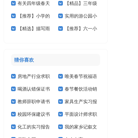
有关四年级春天
【精品】三年级
文锦集5篇
文五篇
【推荐】小学的
实用的游公园小
作文300字集锦10篇
校园的作文四篇
【精选】描写雨
【推荐】六一小
作文400字六篇
学作文3篇
的小学作文300字4
学作文4篇
篇
猜你喜欢
房地产行业求职
唯美春节祝福语
喝酒认错保证书
春节餐饮活动销
信
教师辞职申请书
家具生产实习报
售工作计划
校园环保建议书
平面设计师求职
告
化工的实习报告
我的家乡记叙文
信14篇