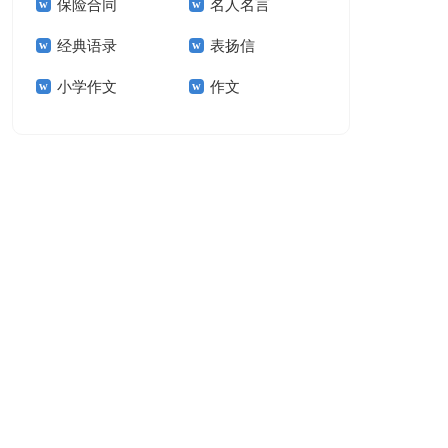
保险合同
名人名言
15篇
经典语录
表扬信
小学作文
作文