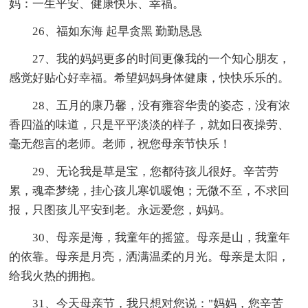
妈：一生平安、健康快乐、幸福。
26、福如东海 起早贪黑 勤勤恳恳
27、我的妈妈更多的时间更像我的一个知心朋友，
感觉好贴心好幸福。希望妈妈身体健康，快快乐乐的。
28、五月的康乃馨，没有雍容华贵的姿态，没有浓
香四溢的味道，只是平平淡淡的样子，就如日夜操劳、
毫无怨言的老师。老师，祝您母亲节快乐！
29、无论我是草是宝，您都待孩儿很好。辛苦劳
累，魂牵梦绕，挂心孩儿寒饥暖饱；无微不至，不求回
报，只图孩儿平安到老。永远爱您，妈妈。
30、母亲是海，我童年的摇篮。母亲是山，我童年
的依靠。母亲是月亮，洒满温柔的月光。母亲是太阳，
给我火热的拥抱。
31、今天母亲节，我只想对您说："妈妈，您辛苦