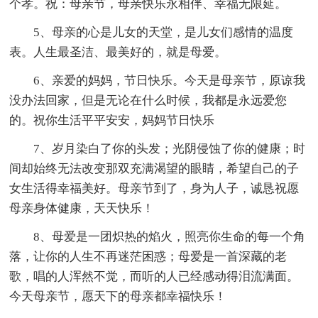
个孝。祝：母亲节，母亲快乐永相伴、幸福无限延。
5、母亲的心是儿女的天堂，是儿女们感情的温度
表。人生最圣洁、最美好的，就是母爱。
6、亲爱的妈妈，节日快乐。今天是母亲节，原谅我
没办法回家，但是无论在什么时候，我都是永远爱您
的。祝你生活平平安安，妈妈节日快乐
7、岁月染白了你的头发；光阴侵蚀了你的健康；时
间却始终无法改变那双充满渴望的眼睛，希望自己的子
女生活得幸福美好。母亲节到了，身为人子，诚恳祝愿
母亲身体健康，天天快乐！
8、母爱是一团炽热的焰火，照亮你生命的每一个角
落，让你的人生不再迷茫困惑；母爱是一首深藏的老
歌，唱的人浑然不觉，而听的人已经感动得泪流满面。
今天母亲节，愿天下的母亲都幸福快乐！