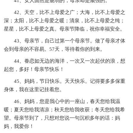
41、女人固然是脆弱的，母亲却是顽强的。
42、天空，比不上母爱之广；大海，比不上母爱之
深；太阳，比不上母爱之暖；清泉，比不上母爱之纯；
星星，比不上母爱之真。母亲节降临，祝你幸福安全。
43、母亲节，自己过第一个母亲节。做了母亲才体
会到母亲的不容易。57天，等待着你的到来。
44、眷恋如无边的海洋，一次又一次起伏的浪，想
起您，多好！母亲节快乐！
45、妈妈，节日快乐。天天快乐。记得要多多保重
身体，我在这里记挂着您。
46、妈妈，您是我心中的一座山，春天您给我温
暖；夏天您给我清凉；秋天您给我收获；冬天您给我希
望。母亲节到了，只想对您说一句沉积多年的话：妈
妈，我爱你！