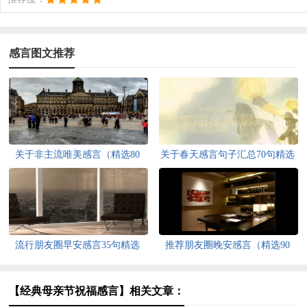
感言图文推荐
关于非主流唯美感言（精选80
关于春天感言句子汇总70句精选
句）
流行朋友圈早安感言35句精选
推荐朋友圈晚安感言（精选90
句）
【经典母亲节祝福感言】相关文章：