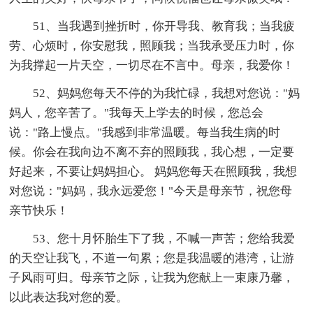
51、当我遇到挫折时，你开导我、教育我；当我疲
劳、心烦时，你安慰我，照顾我；当我承受压力时，你
为我撑起一片天空，一切尽在不言中。母亲，我爱你！
52、妈妈您每天不停的为我忙碌，我想对您说："妈
妈人，您辛苦了。"我每天上学去的时候，您总会
说："路上慢点。"我感到非常温暖。每当我生病的时
候。你会在我向边不离不弃的照顾我，我心想，一定要
好起来，不要让妈妈担心。 妈妈您每天在照顾我，我想
对您说："妈妈，我永远爱您！"今天是母亲节，祝您母
亲节快乐！
53、您十月怀胎生下了我，不喊一声苦；您给我爱
的天空让我飞，不道一句累；您是我温暖的港湾，让游
子风雨可归。母亲节之际，让我为您献上一束康乃馨，
以此表达我对您的爱。