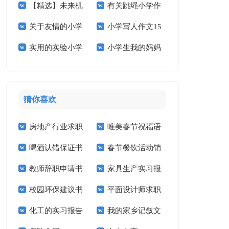
【精选】未来机
有关跳绳小学作
学作文3篇
文锦集九篇
篇
关于友情的小学
小学写人作文15
器人小学作文4篇
文300字10篇
实用的实验小学
小学生我的妈妈
作文合集十篇
篇
的作文400字四篇
作文
猜你喜欢
房地产行业求职
唯美春节祝福语
喝酒认错保证书
春节餐饮活动销
信
教师辞职申请书
家具生产实习报
售工作计划
校园环保建议书
平面设计师求职
告
化工的实习报告
我的家乡记叙文
信14篇