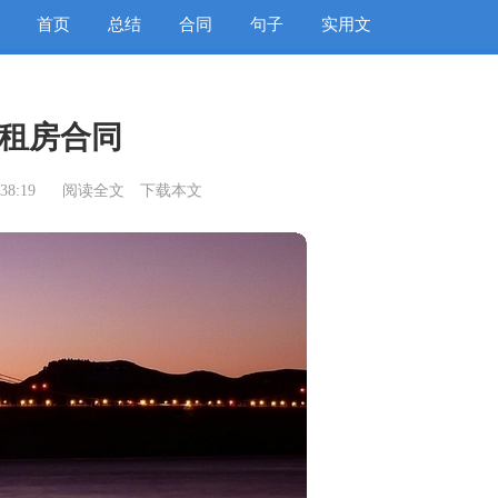
首页
总结
合同
句子
实用文
租房合同
38:19
阅读全文
下载本文