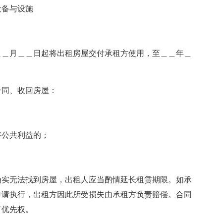
设备与设施
＿＿月＿＿日起将出租房屋交付承租方使用，至＿＿年＿
合同、收回房屋：
；
害公共利益的；
确实无法找到房屋，出租人应当酌情延长租赁期限。如承
申请执行，出租方因此所受损失由承租方负责赔偿。合同
有优先权。