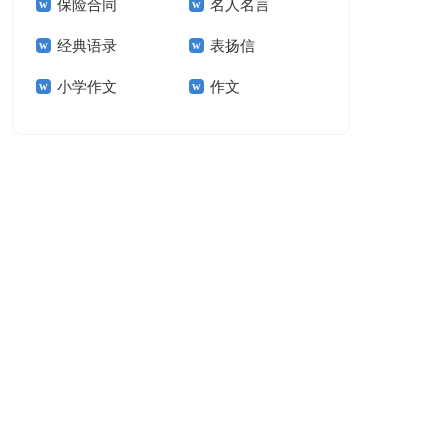
保险合同
名人名言
15篇
经典语录
表扬信
小学作文
作文