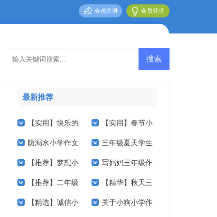
会员注册
会员登录
最新推荐
【实用】快乐的
【实用】春节小
防溺水小学作文
三年级夏天学生
小学作文300字4篇
学作文400字4篇
【推荐】梦想小
写妈妈三年级作
400字三篇
作文
【推荐】二年级
【精华】秋天三
学作文300字4篇
文
【精选】诚信小
关于小狗小学作
的春天作文300字四
年级作文汇编八篇