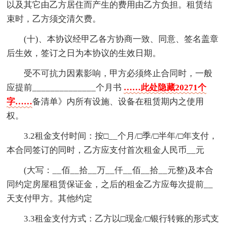
以及其它由乙方居住而产生的费用由乙方负担。租赁结
束时，乙方须交清欠费。
(十)、本协议经甲乙各方协商一致、同意、签名盖章
后生效，签订之日为本协议的生效日期。
受不可抗力因素影响，甲方必须终止合同时，一般
应提前______________个月书
……此处隐藏20271个
字……
备清单》内所有设施、设备在租赁期内之使用
权。
3.2租金支付时间：按□__个月/□季/□半年/□年支付，
本合同签订的同时，乙方应支付首次租金人民币__元
(大写：__佰__拾__万__仟__佰__拾__元整)及本合
同约定房屋租赁保证金，之后的租金乙方应每次提前__
天支付甲方。其他约定
3.3租金支付方式：乙方以□现金/□银行转账的形式支