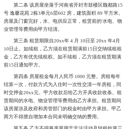
第二条 该房屋坐落于河南省开封市鼓楼区魏都路15
号 逸馨花苑 2栋3单元6层602 房，建筑面积 89 平方米。
房屋及门窗完好，水、电供应正常，租赁前的'水电、物
业管理等费用由甲方结清。
第三条 租赁期限自20xx年 4 月 10日至 20xx 年4月
10日止。如续租，乙方须在租赁期满前15日交纳续租租
金，乙方有优先续租权。如不续租，乙方须在租赁期满
前15日通知甲方。
第四条 房屋租金每月人民币 1000 元整。房租每年
结算一次，付款方式为入住时一次性交清一年房租，同
时交押金20xx元。甲方收款后给乙方开具收款收条。租
赁期间的水电、物业管理等费用由乙方承担。租赁期间
该房屋涉及政府和房管部门的税金时由甲方承担。甲乙
两方不得擅自增加本合同未明确交纳的费用。
第五条 乙方不得将房屋用于非法活动及转租给第三