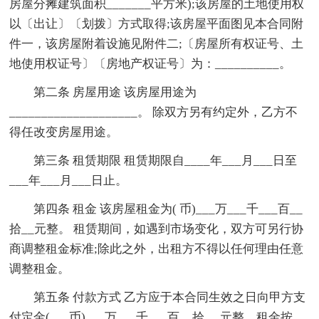
房屋分摊建筑面积_______平方米);该房屋的土地使用权
以〔出让〕〔划拨〕方式取得;该房屋平面图见本合同附
件一，该房屋附着设施见附件二;〔房屋所有权证号、土
地使用权证号〕〔房地产权证号〕为：__________。
第二条 房屋用途 该房屋用途为
____________________。 除双方另有约定外，乙方不
得任改变房屋用途。
第三条 租赁期限 租赁期限自____年___月___日至
___年___月___日止。
第四条 租金 该房屋租金为( 币)___万___千___百__
拾__元整。 租赁期间，如遇到市场变化，双方可另行协
商调整租金标准;除此之外，出租方不得以任何理由任意
调整租金。
第五条 付款方式 乙方应于本合同生效之日向甲方支
付定金(___币)___万___千___百__拾 __元整。租金按