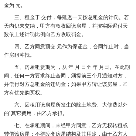
金为 元。
三、租金于 交付，每延迟一天按总租金的计罚。若
天内仍未交纳，甲方有权收回该房屋，并按实际迟付天
数依上述计罚比例向乙方收取罚金。
四、乙方同意预交 元作为保证金，合同终止时，当
作房租冲抵。
五、房屋租赁期为 ，从 年 月 日至 年 月日。在此期
间，任何一方要求终止合同，须提前三个月通知对方，
并偿付对方总租金的违约金；如果甲方转让该房屋，乙
方有优先购买权。
六、因租用该房屋所发生的除土地费、大修费以外
的`其它费用，由乙方承担。
七、在承租期间，未经甲方同意，乙方无权转租或
转借该房屋；不得改变房屋结构及其用途，由于乙方人