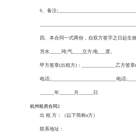
6、备注;_________________________________
_______________________________________
四、本合同一式两份，自双方签字之日起生
另水_____吨;气____立方;电___度。
甲方签章(出租方)：______________乙方签章(承
电话;___________________________电话;____
______年______月______日
杭州租房合同2
出 租 方：（以下简称a方）
联系地址：