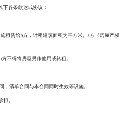
就以下各条款达成协议：
其设施租赁给b方，计租建筑面积为平方米。a方《房屋产权
，b方不得将房屋另作他用或转租。
合同，清单合同与本合同同时生效等设施。
承担。