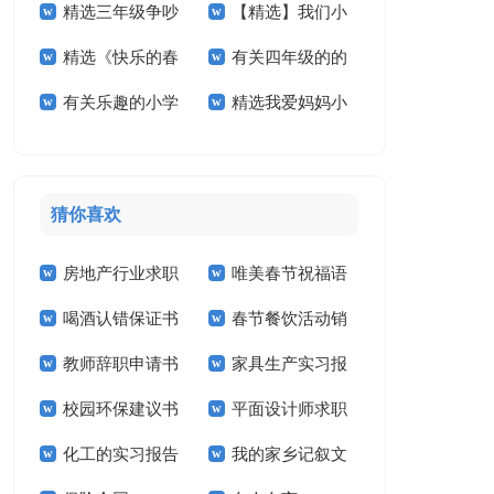
精选三年级争吵
【精选】我们小
活小学作文四篇
作文合集八篇
精选《快乐的春
有关四年级的的
作文300字四篇
学作文300字六篇
有关乐趣的小学
精选我爱妈妈小
节》小学作文合集九
暑假作文3篇
作文合集10篇
学作文4篇
篇
猜你喜欢
房地产行业求职
唯美春节祝福语
喝酒认错保证书
春节餐饮活动销
信
教师辞职申请书
家具生产实习报
售工作计划
校园环保建议书
平面设计师求职
告
化工的实习报告
我的家乡记叙文
信14篇