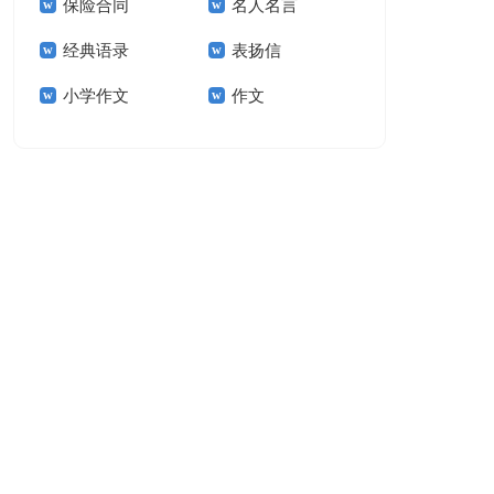
保险合同
名人名言
15篇
经典语录
表扬信
小学作文
作文