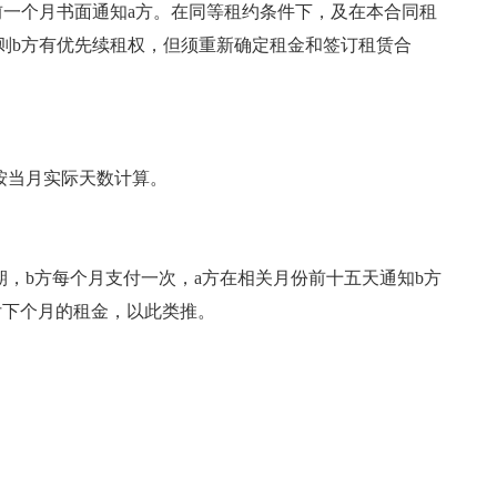
前一个月书面通知a方。在同等租约条件下，及在本合同租
则b方有优先续租权，但须重新确定租金和签订租赁合
按当月实际天数计算。
期，b方每个月支付一次，a方在相关月份前十五天通知b方
付下个月的租金，以此类推。