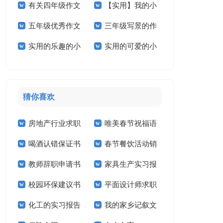
有关四年级作文
【实用】我的小
学作文三篇
作文4篇
五年级优秀作文
三年级写景的作
300字5篇
学作文3篇
实用的乐趣的小
实用的可爱的小
汇总五篇
文
学作文三篇
学作文四篇
猜你喜欢
房地产行业求职
唯美春节祝福语
喝酒认错保证书
春节餐饮活动销
信
教师辞职申请书
家具生产实习报
售工作计划
校园环保建议书
平面设计师求职
告
化工的实习报告
我的家乡记叙文
信14篇