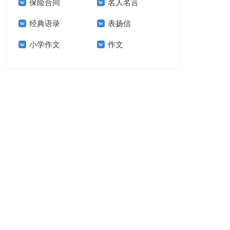
保险合同
名人名言
15篇
经典语录
表扬信
小学作文
作文