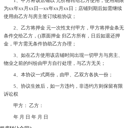
1、甲方将该店铺以 元价格转给乙方使用，使用期限
为xx年xx月xx日—xx年xx月xx日；店铺到期后如需继续
使用由乙方与房主签订续租协议；
2、乙方将押金 元一次性支付甲方，甲方将押金条无
条件交给乙方，()票面押金 归乙方所有，日后如退还押
金，甲方需无条件协助乙方办理；
3、如在乙方使用该店铺时间出现一切甲方与房主、
物业之前的纠纷由甲方自行处理，与乙方无关；
4、本协议一式两份，由甲、乙双方各执一份；
5、协议生效后，如一方违约，非违约方则保留有限
诉讼权
甲方： 乙方：
年 月 日 年 月 日