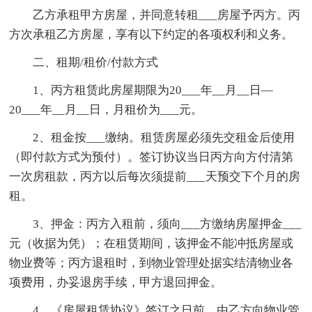
乙方承租甲方房屋，并同意转租___房屋予丙方。丙
方次承租乙方房屋，享有以下约定的各项权利和义务。
二、租期/租价/付款方式
1、丙方租赁此房屋期限为20___年__月__日—
20___年__月__日，月租价为___元。
2、租金按___缴纳。租赁房屋必须先交租金后使用
（即付款方式为预付）。签订协议当日丙方向方付清第
一次房租款，丙方以后每次须提前___天预交下个月的房
租。
3、押金：丙方入租前，须向___方缴纳房屋押金___
元（收据为凭）；在租赁期间，该押金不能冲抵房屋或
物业费等；丙方退租时，到物业管理处据实结清物业各
项费用，办妥退房手续，甲方退回押金。
4、《房屋租赁协议》签订之日前，由乙方向物业管